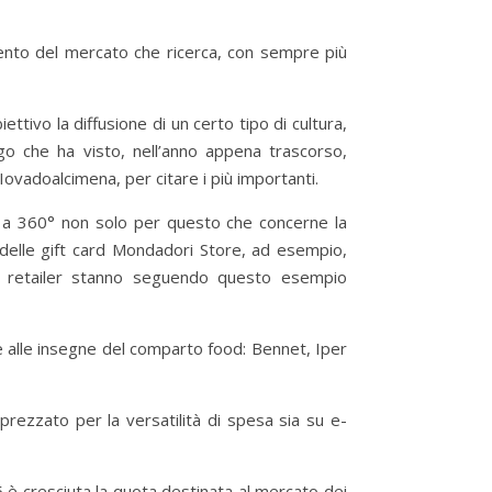
mento del mercato che ricerca, con sempre più
ttivo la diffusione di un certo tipo di cultura,
go che ha visto, nell’anno appena trascorso,
ovadoalcimena, per citare i più importanti.
 a 360° non solo per questo che concerne la
delle gift card Mondadori Store, ad esempio,
ri retailer stanno seguendo questo esempio
e alle insegne del comparto food: Bennet, Iper
rezzato per la versatilità di spesa sia su e-
15 è cresciuta la quota destinata al mercato dei