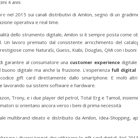
timi 4 anni.
ure
nel 2015 sui canali distributivi di Amilon, segno di un gradi
azione operativa e real time.
nzialità dello strumento digitale, Amilon si è sempre posta come obie
il. Un lavoro premiato dal consistente arricchimento del catalo
prestigiose come NaturaSi, Guess, Kiabi, Douglas, QMi con i buoni I
 di garantire al consumatore una
customer experience
digitale
el buono digitale ma anche la fruizione. L’esperienza
full digital
codice gift card direttamente dallo smartphone. E molti alt
a e lavorando sui sistemi software e hardware.
zon, Trony, e i due player del petrol, Total Erg e Tamoil, insiem
atori si orientano ancora verso i beni di prima necessità.
le multibrand ideato e distribuito da Amilon, Idea-Shopping, app
izzare i diversi target che utilizzano le gift card digitali. Nel 20