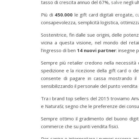
tasso di crescita annuo del 67%,
salve
negli ul
Più di
450.000
le gift card digitali erogate,
c
consapevolezza, semplicità logistica, ottimizz
Sostenitrice, fin dalle sue origini, delle pote
vicina a questa visione, nel mondo del reta
l’ingresso di ben
14 nuovi partner
: insegne 
Sempre più retailer credono nella necessità
spedizione e la ricezione della gift card o d
consente di pagare in cassa mostrando il 
sensibilizzando il personale del punto vendit
Tra i brand top sellers del 2015 troviamo Ama
e NaturaSi; segno che le preferenze dei consum
Sempre ottimo il gradimento del buono digita
commerce che su punti vendita fisici.
Per capire e interpretare i numeri occorre anal