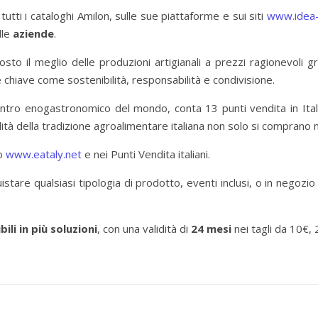
tutti i cataloghi Amilon, sulle sue piattaforme e sui siti
www.idea-
lle
aziende
.
sto il meglio delle produzioni artigianali a prezzi ragionevoli g
 chiave come sostenibilità, responsabilità e condivisione.
entro enogastronomico del mondo, conta 13 punti vendita in Ita
qualità della tradizione agroalimentare italiana non solo si compran
to
www.eataly.net
e nei Punti Vendita italiani.
cquistare qualsiasi tipologia di prodotto, eventi inclusi, o in nego
ili in più soluzioni
, con una validità di
24 mesi
nei tagli da 10€,