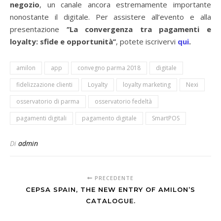
negozio
, un canale ancora estremamente importante
nonostante il digitale. Per assistere all’evento e alla
presentazione
‘’La convergenza tra pagamenti e
loyalty: sfide e opportunità’’
, potete iscrivervi
qui
.
amilon
app
convegno parma 2018
digitale
fidelizzazione clienti
Loyalty
loyalty marketing
Nexi
osservatorio di parma
osservatorio fedeltà
pagamenti digitali
pagamento digitale
SmartPOS
Di
admin
PRECEDENTE
CEPSA SPAIN, THE NEW ENTRY OF AMILON’S
CATALOGUE.