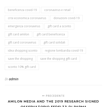
beneficenza covid-19
coronavirus e retail
crisi economica coronavirus
donazioni covid-19
emergenza coronavirus
gift card a sconto
gift card amilon
gift card beneficenza
gift card coronavirus
gift card solidali
idea shopping sconto
regione lombardia covid-19
save the shopping
save the shopping gift card
sconto 10% gift card
Di
admin
PRECEDENTE
AMILON MEDIA AND THE 2019 RESEARCH SIGNED
OSSERVATORIO FEDELTÀ DI PARMA