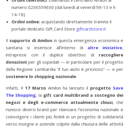
Ordini telefonici
: chiamando il centralino Amilon al
numero 0236559650 (dal lunedì al venerdì h9-13 e h
14-18)
Ordini online:
acquistando direttamente tramite il
portale dedicato Gift Card Store
giftcardstore.it
Il
supporto di Amilon
in questa emergenza economica e
sanitaria si inserisce all’interno di
altre iniziative
,
intraprese con il duplice obiettivo di
raccogliere
donazioni
per gli ospedali — in particolare per il progetto
della Regione Lombardia “il tuo aiuto è prezioso” — e per
sostenere lo shopping nazionale
.
Infatti, Il
17 Marzo
Amilon ha lanciato il
progetto
Save
The Shopping
, la
gift card multibrand a sostegno dei
negozi e degli e-commerce attualmente chiusi
, che
riunisce diversi brand per rilanciare l’economia nazionale e
coinvolgere i clienti più fedeli in un progetto di solidarietà
verso insegne e aziende colpite dalla chiusura delle attività