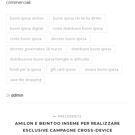
commerciali.
buoni spesa amilon
buoni spesa chi ne ha diritto
buoni spesa digitali
come distribuire buoni spesa
conte buoni spesa
decreto buoni spesa
decreto governativo 28 marzo
distribuire buoni spesa
distribuzione buoni spesa famiglie in difficoltà
fondi per la spesa
gift card spesa
inviare buoni spesa
save the shopping
Di
admin
PRECEDENTE
AMILON E BEINTOO INSEME PER REALIZZARE
ESCLUSIVE CAMPAGNE CROSS-DEVICE