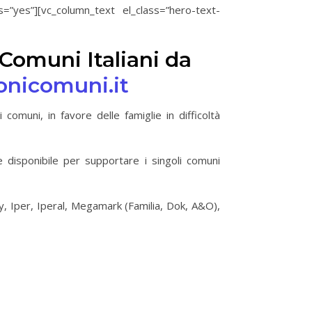
s=”yes”][vc_column_text el_class=”hero-text-
i Comuni Italiani da
nicomuni.it
muni, in favore delle famiglie in difficoltà
e disponibile per supportare i singoli comuni
ly, Iper, Iperal, Megamark (Familia, Dok, A&O),