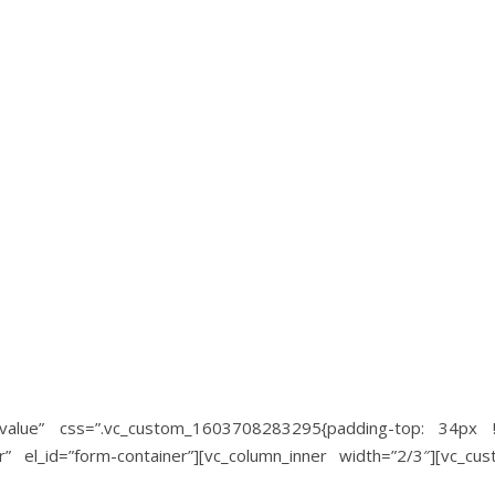
t_value” css=”.vc_custom_1603708283295{padding-top: 34px !i
er” el_id=”form-container”][vc_column_inner width=”2/3″][vc_