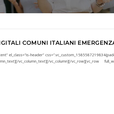
IGITALI COMUNI ITALIANI EMERGEN
ontent” el_class=”is-header” css=”.vc_custom_1585587219834{pad
umn_text]
[/vc_column_text][/vc_column][/vc_row][vc_row full_w