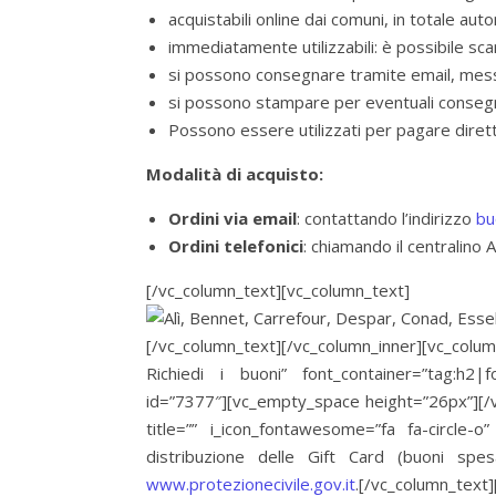
acquistabili online dai comuni, in totale aut
immediatamente utilizzabili: è possibile scar
si possono consegnare tramite email, messa
si possono stampare per eventuali conse
Possono essere utilizzati per pagare diret
Modalità di acquisto:
Ordini via email
: contattando l’indirizzo
bu
Ordini telefonici
: chiamando il centralino
[/vc_column_text][vc_column_text]
[/vc_column_text][/vc_column_inner][vc_colu
Richiedi i buoni” font_container=”tag:h2|f
id=”7377″][vc_empty_space height=”26px”][/v
title=”” i_icon_fontawesome=”fa fa-circle-o”
distribuzione delle Gift Card (buoni sp
www.protezionecivile.gov.it
.[/vc_column_tex