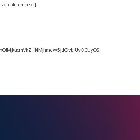
][vc_column_text]
1lbnQlMjkucmVhZHklMjhmdW5jdGlvbiUyOCUyOSU3QiUwQSUwOW