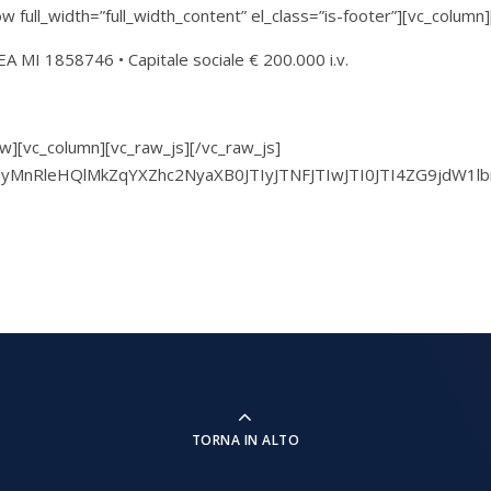
 full_width=”full_width_content” el_class=”is-footer”][vc_column
EA MI 1858746 • Capitale sociale € 200.000 i.v.
w][vc_column][vc_raw_js][/vc_raw_js]
CUyMnRleHQlMkZqYXZhc2NyaXB0JTIyJTNFJTIwJTI0JTI4ZG9jdW
TORNA IN ALTO