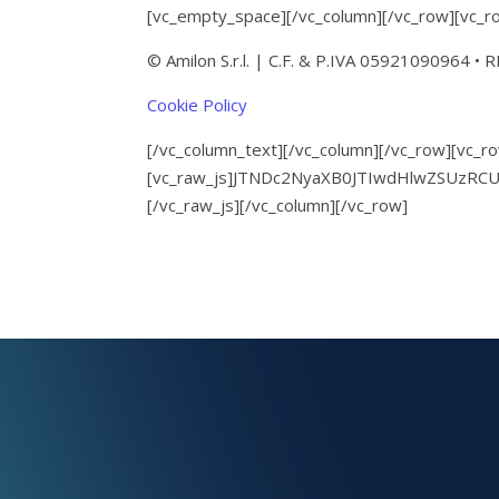
[vc_empty_space][/vc_column][/vc_row][vc_row
© Amilon S.r.l. | C.F. & P.IVA 05921090964 • R
Cookie Policy
[/vc_column_text][/vc_column][/vc_row][vc_ro
[vc_raw_js]JTNDc2NyaXB0JTIwdHlwZSUzR
[/vc_raw_js][/vc_column][/vc_row]