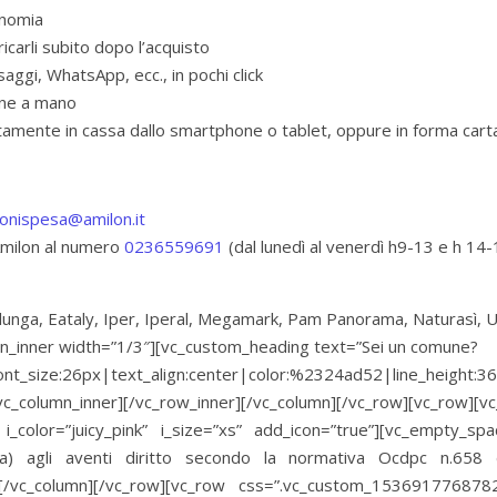
onomia
icarli subito dopo l’acquisto
ggi, WhatsApp, ecc., in pochi click
gne a mano
tamente in cassa dallo smartphone o tablet, oppure in forma cart
onispesa@amilon.it
 Amilon al numero
0236559691
(dal lunedì al venerdì h9-13 e h 14-
mn_inner width=”1/3″][vc_custom_heading text=”Sei un comune?
ont_size:26px|text_align:center|color:%2324ad52|line_height:
c_column_inner][/vc_row_inner][/vc_column][/vc_row][vc_row][
 i_color=”juicy_pink” i_size=”xs” add_icon=”true”][vc_empty_spa
esa) agli aventi diritto secondo la normativa Ocdpc n.658
t][/vc_column][/vc_row][vc_row css=”.vc_custom_1536917768782