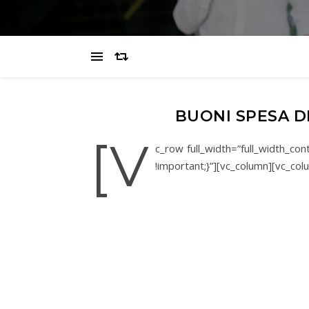
BUONI SPESA D
[v
c_row full_width=”full_width_c
!important;}”][vc_column][vc_col