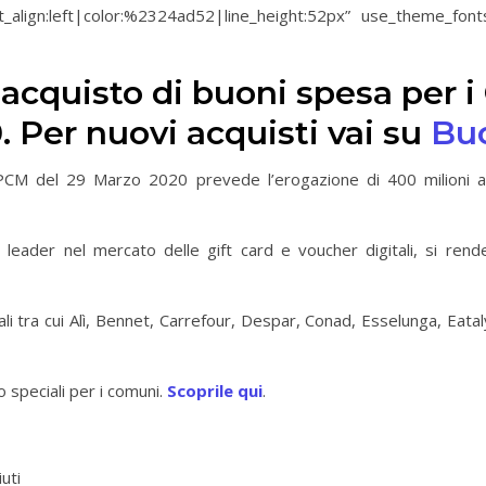
t_align:left|color:%2324ad52|line_height:52px” use_theme_font
 l’acquisto di buoni spesa per 
. Per nuovi acquisti vai su
Buo
CM del 29 Marzo 2020 prevede l’erogazione di 400 milioni ai co
i leader nel mercato delle gift card e voucher digitali, si rend
ali tra cui Alì, Bennet, Carrefour, Despar, Conad, Esselunga, Eata
 speciali per i comuni.
Scoprile qui
.
uti