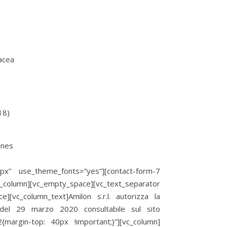
acea
18)
36px” use_theme_fonts=”yes”][contact-form-7
vc_column][vc_empty_space][vc_text_separator
ce][vc_column_text]Amilon s.r.l. autorizza la
 del 29 marzo 2020 consultabile sul sito
{margin-top: 40px !important;}”][vc_column]