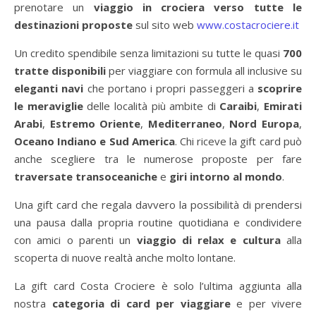
prenotare un
viaggio in crociera verso tutte le
destinazioni proposte
sul sito web
www.costacrociere.it
Un credito spendibile senza limitazioni su tutte le quasi
700
tratte disponibili
per viaggiare con formula all inclusive su
eleganti navi
che portano i propri passeggeri a
scoprire
le meraviglie
delle località più ambite di
Caraibi
,
Emirati
Arabi
,
Estremo Oriente
,
Mediterraneo
,
Nord Europa
,
Oceano Indiano e Sud America
. Chi riceve la gift card può
anche scegliere tra le numerose proposte per fare
traversate transoceaniche
e
giri intorno al mondo
.
Una gift card che regala davvero la possibilità di prendersi
una pausa dalla propria routine quotidiana e condividere
con amici o parenti un
viaggio di relax e cultura
alla
scoperta di nuove realtà anche molto lontane.
La gift card Costa Crociere è solo l’ultima aggiunta alla
nostra
categoria di card per viaggiare
e per vivere