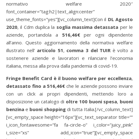
normativo welfare 2020″
font_container=”tag:h2|text_align:center”
use_theme_fonts=”yes”][vc_column_text]Con il
DL Agosto
2020
, il Cdm duplica la
soglia massima detassata
per le
aziende, portandola a
516,46€
per ogni dipendente
all’anno. Questo aggiornamento della normativa welfare
illustrato nell’
articolo 51
,
comma 3 del TUIR
è volto a
sostenere aziende e lavoratori e rilanciare l’economia
italiana, messa alla prova dalla pandemia di covid-19.
Fringe Benefit Card è il buono welfare per eccellenza
,
detassato fino a 516,46€
che le aziende possono inviare
con un click ai propri dipendenti, mettendo loro a
disposizione un catalogo di
oltre 100 buoni spesa
,
buoni
benzina
e
buoni shopping
di tutta Italia.[/vc_column_text]
[vc_empty_space height=”16px”][vc_text_separator title=””
i_icon_fontawesome=”fa fa-circle-o” i_color=”juicy_pink”
i_size=”xs” add_icon=”true”][vc_empty_space