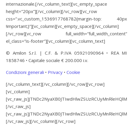
internazionale.[/vc_column_text][vc_empty_space
height=”20px”][/vc_column][/vc_row][vc_row
css=”.vc_custom_1536917768782{margin-top: 40px
!important;}”][vc_column][vc_empty_space][/vc_column]
[/vc_row][vc_row full_width=”full_width_content”
el_class=”is-footer”][vc_column][vc_column_text]
© Amilon S.r.l. | C.F. & P.IVA 05921090964 • REA MI
1858746 • Capitale sociale € 200.000 i.v.
Condizioni generali
•
Privacy
•
Cookie
[/vc_column_text][/vc_column][/vc_row][vc_row]
[vc_column]
[vc_raw_js]JTNDc2NyaXB0JTIwdHlwZSUzRCUyMnRleHQlM
[/vc_raw_js]
[vc_raw_js]JTNDc2NyaXB0JTIwdHlwZSUzRCUyMnRleHQlM
[/vc_raw_js][/vc_column][/vc_row]