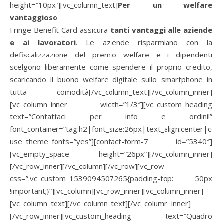
height=”10px”][vc_column_text]
Per un welfare
vantaggioso
Fringe Benefit Card assicura
tanti vantaggi alle aziende
e ai lavoratori
. Le aziende risparmiano con la
defiscalizzazione del premio welfare e i dipendenti
scelgono liberamente come spendere il proprio credito,
scaricando il buono welfare digitale sullo smartphone in
tutta comodità[/vc_column_text][/vc_column_inner]
[vc_column_inner width=”1/3″][vc_custom_heading
text=”Contattaci per info e ordini!”
font_container=”tag:h2|font_size:26px|text_align:center|col
use_theme_fonts=”yes”][contact-form-7 id=”5340″]
[vc_empty_space height=”26px”][/vc_column_inner]
[/vc_row_inner][/vc_column][/vc_row][vc_row
css=”.vc_custom_1539094507265{padding-top: 50px
!important;}”][vc_column][vc_row_inner][vc_column_inner]
[vc_column_text]
[/vc_column_text][/vc_column_inner]
[/vc_row_inner][vc_custom_heading text=”Quadro