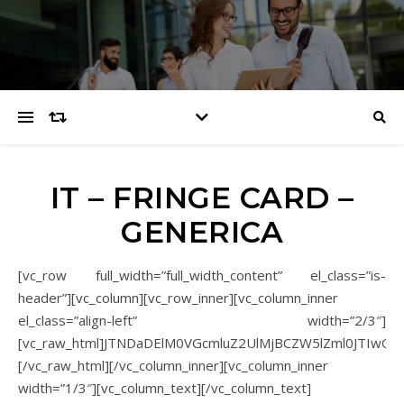
IT – FRINGE CARD –
GENERICA
[vc_row full_width=”full_width_content” el_class=”is-
header”][vc_column][vc_row_inner][vc_column_inner
el_class=”align-left” width=”2/3″]
[vc_raw_html]JTNDaDElM0VGcmluZ2UlMjBCZW5lZml0JTIwQ
[/vc_raw_html][/vc_column_inner][vc_column_inner
width=”1/3″][vc_column_text]
[/vc_column_text]