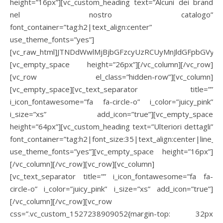
height=”16px”][vc_custom_heading text=”Alcuni dei brand
nel nostro catalogo”
font_container=”tag:h2|text_align:center”
use_theme_fonts=”yes”]
[vc_raw_html]JTNDdWwlMjBjbGFzcyUzRCUyMnJldGFpbGVy
[vc_empty_space height=”26px”][/vc_column][/vc_row]
[vc_row el_class=”hidden-row”][vc_column]
[vc_empty_space][vc_text_separator title=””
i_icon_fontawesome=”fa fa-circle-o” i_color=”juicy_pink”
i_size=”xs” add_icon=”true”][vc_empty_space
height=”64px”][vc_custom_heading text=”Ulteriori dettagli”
font_container=”tag:h2|font_size:35|text_align:center|line_he
use_theme_fonts=”yes”][vc_empty_space height=”16px”]
[/vc_column][/vc_row][vc_row][vc_column]
[vc_text_separator title=”” i_icon_fontawesome=”fa fa-
circle-o” i_color=”juicy_pink” i_size=”xs” add_icon=”true”]
[/vc_column][/vc_row][vc_row
css=”.vc_custom_1527238909052{margin-top: 32px