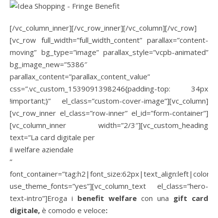
[/vc_column_inner][/vc_row_inner][/vc_column][/vc_row]
[vc_row full_width=”full_width_content” parallax=”content-
moving” bg_type=”image” parallax_style=”vcpb-animated”
bg_image_new=”5386″
parallax_content=”parallax_content_value”
css=”.vc_custom_1539091398246{padding-top: 34px
!important;}” el_class=”custom-cover-image”][vc_column]
[vc_row_inner el_class=”row-inner” el_id=”form-container”]
[vc_column_inner width=”2/3″][vc_custom_heading
text=”La card digitale per
il welfare aziendale
”
font_container=”tag:h2|font_size:62px|text_align:left|color
use_theme_fonts=”yes”][vc_column_text el_class=”hero-
text-intro”]Eroga i
benefit
welfare
con una
gift card
digitale,
è comodo e veloce
: