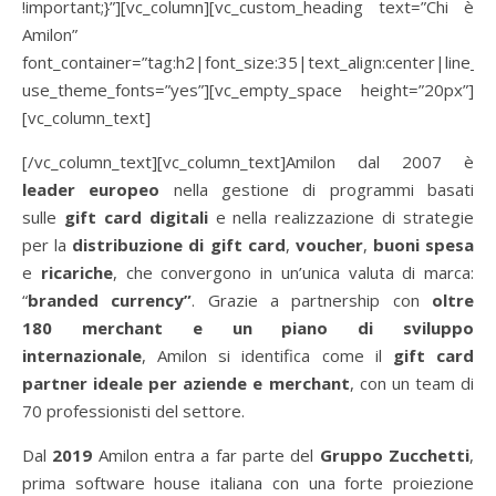
!important;}”][vc_column][vc_custom_heading text=”Chi è
Amilon”
font_container=”tag:h2|font_size:35|text_align:center|line_he
use_theme_fonts=”yes”][vc_empty_space height=”20px”]
[vc_column_text]
[/vc_column_text][vc_column_text]Amilon dal 2007 è
leader europeo
nella gestione di programmi basati
sulle
gift
card digitali
e nella realizzazione di strategie
per la
distribuzione di
gift
card
,
voucher
,
buoni spesa
e
ricariche
, che convergono in un’unica valuta di marca:
“
branded
currency”
. Grazie a partnership con
oltre
180
merchant
e un piano di sviluppo
internazionale
, Amilon si identifica come il
gift
card
partner ideale per aziende e
merchant
, con un team di
70 professionisti del settore.
Dal
2019
Amilon entra a far parte del
Gruppo Zucchetti
,
prima software house italiana con una forte proiezione