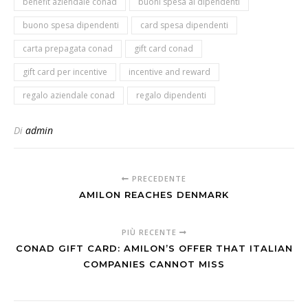
benefit aziendale conad
buoni spesa ai dipendenti
buono spesa dipendenti
card spesa dipendenti
carta prepagata conad
gift card conad
gift card per incentive
incentive and reward
regalo aziendale conad
regalo dipendenti
Di
admin
PRECEDENTE
AMILON REACHES DENMARK
PIÙ RECENTE
CONAD GIFT CARD: AMILON’S OFFER THAT ITALIAN
COMPANIES CANNOT MISS