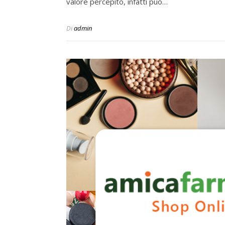
valore percepito, infatti può…
Di
admin