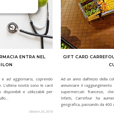
ARMACIA ENTRA NEL
GIFT CARD CARREFOU
MILON
C
i e ad aggiornarsi, coprendo
Ad un anno dall’inizio della c
 L’ultima novità sono le card
annunciare il raggiungimento
disponibili e utilizzabili per
supermercati francese, c
ullo…
Infatti, Carrefour ha aume
geografica, passando da 400
Ottobre 24, 2018