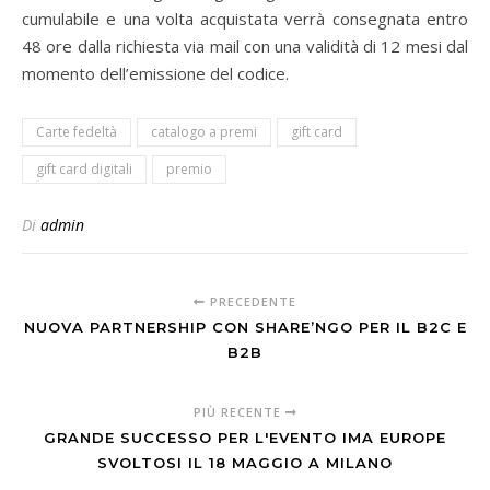
cumulabile e una volta acquistata verrà consegnata entro
48 ore dalla richiesta via mail con una validità di 12 mesi dal
momento dell’emissione del codice.
Carte fedeltà
catalogo a premi
gift card
gift card digitali
premio
Di
admin
PRECEDENTE
NUOVA PARTNERSHIP CON SHARE’NGO PER IL B2C E
B2B
PIÙ RECENTE
GRANDE SUCCESSO PER L'EVENTO IMA EUROPE
SVOLTOSI IL 18 MAGGIO A MILANO