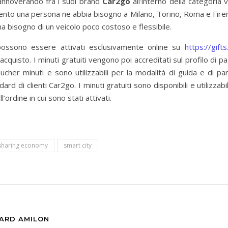
annoverando fra i suoi brand
Car2go
all’interno della categoria
ento una persona ne abbia bisogno a Milano, Torino, Roma e Firenz
ha bisogno di un veicolo poco costoso e flessibile.
possono essere attivati esclusivamente online su
https://gift
i acquisto. I minuti gratuiti vengono poi accreditati sul profilo di 
oucher minuti e sono utilizzabili per la modalità di guida e di p
 di clienti Car2go. I minuti gratuiti sono disponibili e utilizzabil
ordine in cui sono stati attivati.
sharing economy
smart city
CARD AMILON