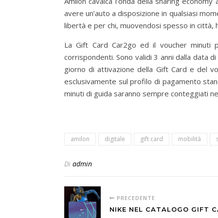
Amilon cavalca l’onda della sharing economy 
avere un’auto a disposizione in qualsiasi mom
libertà e per chi, muovendosi spesso in città, 
La Gift Card Car2go ed il voucher minuti 
corrispondenti. Sono validi 3 anni dalla data d
giorno di attivazione della Gift Card e del v
esclusivamente sul profilo di pagamento standard
minuti di guida saranno sempre conteggiati nell’
amilon
digitale
gift card
mobilità
Di
admin
PRECEDENTE
NIKE NEL CATALOGO GIFT 