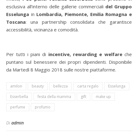
esclusiva all’interno delle gallerie commerciali
del Gruppo
Esselunga
in
Lombardia, Piemonte, Emilia Romagna e
Toscana
: una partnership consolidata che garantisce
accessibilità, vicinanza e comodità.
Per tutti i piani di
incentive, rewarding e welfare
che
puntano sul benessere dei propri dipendenti. Disponibile
da Martedì 8 Maggio 2018 sulle nostre piattaforme.
amilon
beauty
bellezza
carta regalo
Esselunga
Esserbella
festa della mamma
gift
make up
perfume
profumo
Di
admin