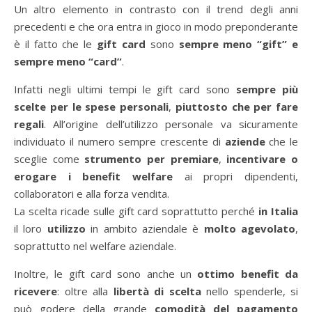
Un altro elemento in contrasto con il trend degli anni
precedenti e che ora entra in gioco in modo preponderante
è il fatto che le
gift card
sono
sempre meno “gift” e
sempre meno “card”
.
Infatti negli ultimi tempi le gift card sono
sempre più
scelte per le spese personali
,
piuttosto che per fare
regali
. All’origine dell’utilizzo personale va sicuramente
individuato il numero sempre crescente di
aziende
che le
sceglie come
strumento per premiare
,
incentivare o
erogare i benefit welfare
ai propri dipendenti,
collaboratori e alla forza vendita.
La scelta ricade sulle gift card soprattutto perché
in Italia
il loro
utilizzo
in ambito aziendale è
molto agevolato
,
soprattutto nel welfare aziendale.
Inoltre, le gift card sono anche un
ottimo benefit da
ricevere
: oltre alla
libertà di scelta
nello spenderle, si
può godere della grande
comodità del pagamento