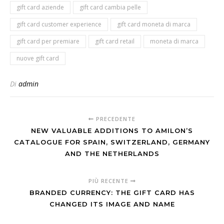
gift card aziende
gift card cambia pelle
gift card customer experience
gift card moneta di marca
gift card per premiare
gift card retail
moneta di marca
nuove gift card
Di
admin
PRECEDENTE
NEW VALUABLE ADDITIONS TO AMILON’S
CATALOGUE FOR SPAIN, SWITZERLAND, GERMANY
AND THE NETHERLANDS
PIÙ RECENTE
BRANDED CURRENCY: THE GIFT CARD HAS
CHANGED ITS IMAGE AND NAME