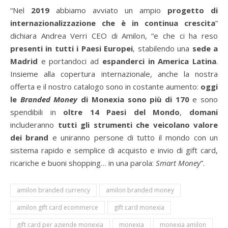
“Nel
2019
abbiamo avviato un ampio
progetto di
internazionalizzazione che è in continua crescita
”
dichiara Andrea Verri CEO di Amilon, “e che ci ha reso
presenti in tutti i Paesi Europei
, stabilendo una
sede a
Madrid
e portandoci ad
espanderci in America Latina
.
Insieme alla copertura internazionale, anche la nostra
offerta e il nostro catalogo sono in costante aumento:
oggi
le
Branded Money
di Monexia sono più di 170
e sono
spendibili in
oltre 14 Paesi del Mondo
,
domani
includeranno
tutti gli strumenti che veicolano valore
dei brand
e uniranno persone di tutto il mondo con un
sistema rapido e semplice di acquisto e invio di gift card,
ricariche e buoni shopping… in una parola:
Smart Money
”.
amilon branded currency
amilon branded money
amilon gift card ecommerce
gift card monexia
gift card per aziende monexia
monexia
monexia amilon