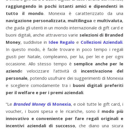
raggiungendo in pochi istanti amici e dipendenti in
tutto il mondo
. Monexia è caratterizzato da una
navigazione personalizzata
,
multilingua
e
multivaluta
,
che guida gli utenti in un mondo internazionale di gift card e
buoni digitali, anche attraverso varie
selezioni di Branded
Money
, suddivise in
Idee Regalo
e
Collezioni Aziendali
.
In questo modo, è facile trovare in poco tempo i regali
giusti per Natale, compleanno, per lui, per lei e per ogni
occasione. Allo stesso tempo è
semplice anche per le
aziend
e velocizzare l’attività di
incentivazione del
personale
, potendo usufruire dei suggerimenti di Monexia
e scegliere comodamente tra i
buoni digitali preferiti
per il welfare e per i premi aziendali
.
“Le
Branded Money
di Monexia
, e cioè tutte le gift card, i
voucher, i buoni spesa e le ricariche, sono il
modo più
innovativo e conveniente per fare regali originali e
incentivi aziendali di successo
, che diano una sicura