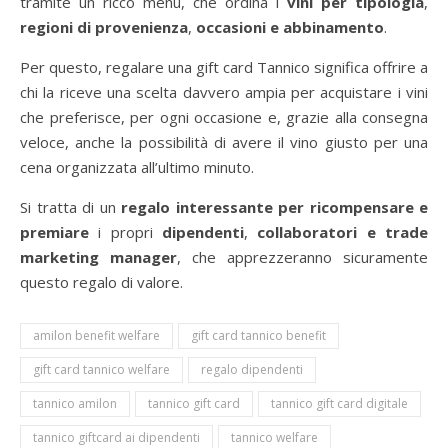
tramite un ricco menù, che ordina i
vini per tipologia
,
regioni di provenienza
,
occasioni e abbinamento
.
Per questo, regalare una gift card Tannico significa offrire a
chi la riceve una scelta davvero ampia per acquistare i vini
che preferisce, per ogni occasione e, grazie alla consegna
veloce, anche la possibilità di avere il vino giusto per una
cena organizzata all’ultimo minuto.
Si tratta di un
regalo interessante per ricompensare e
premiare
i propri
dipendenti
,
collaboratori e trade
marketing manager
, che apprezzeranno sicuramente
questo regalo di valore.
amilon benefit welfare
gift card tannico benefit
gift card tannico welfare
regalo dipendenti
tannico amilon
tannico gift card
tannico gift card digitale
tannico giftcard ai dipendenti
tannico welfare